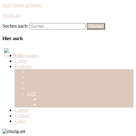
Zum Inhalt springen
einzig-art
Suchen nach:
Suchen
Shabby
Chic
Hier auch
Willkommen
Laden
Produkte
Kuchen-/Dessert-Deko-Schablonen
Naturseifen
Möbel
Farben
ART
Bilder
Skulpturen
Galerie
Kontakt
Links