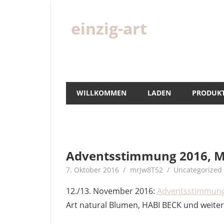
Zum
Inhalt
einzig-art
springen
Shabby
Chic
WILLKOMMEN
LADEN
PRODUK
Adventsstimmung 2016, Mo
7. Oktober 2016
mrJw8T52
Uncategorized
12./13. November 2016:
Adventsstimmun
Art natural Blumen, HABI BECK und weiter